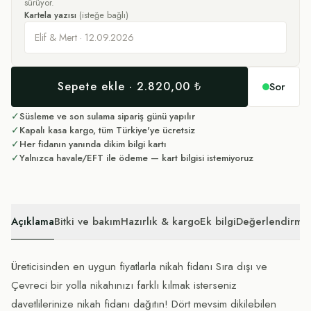
sürüyor.
Kartela yazısı
(isteğe bağlı)
Sepete ekle · 2.820,00 ₺
Sor
✓
Süsleme ve son sulama sipariş günü yapılır
✓
Kapalı kasa kargo, tüm Türkiye'ye ücretsiz
✓
Her fidanın yanında dikim bilgi kartı
✓
Yalnızca havale/EFT ile ödeme — kart bilgisi istemiyoruz
Açıklama
Bitki ve bakım
Hazırlık & kargo
Ek bilgi
Değerlendirmel
Üreticisinden en uygun fiyatlarla nikah fidanı Sıra dışı ve
Çevreci bir yolla nikahınızı farklı kılmak isterseniz
davetlilerinize nikah fidanı dağıtın! Dört mevsim dikilebilen