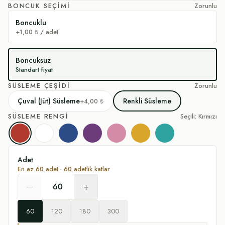
BONCUK SEÇIMI
Zorunlu
Boncuklu
+1,00 ₺ / adet
Boncuksuz
Standart fiyat
SÜSLEME ÇEŞIDI
Zorunlu
Çuval (Jüt) Süsleme
Renkli Süsleme
+4,00 ₺
SÜSLEME RENGI
Seçili: Kırmızı
Kırmızı
Beyaz
Lacivert
Mor
Pembe
Sarı
Turkuaz
Adet
En az
60
adet ·
60
adetlik katlar
–
+
60
120
180
300