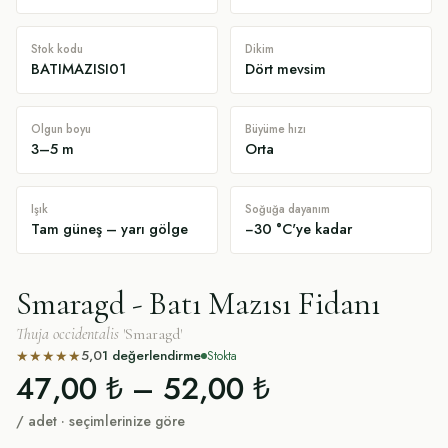
Stok kodu
Dikim
BATIMAZISI01
Dört mevsim
Olgun boyu
Büyüme hızı
3–5 m
Orta
Işık
Soğuğa dayanım
Tam güneş – yarı gölge
−30 °C'ye kadar
Smaragd - Batı Mazısı Fidanı
Thuja occidentalis
'Smaragd'
5,0
1
değerlendirme
★
★
★
★
★
Stokta
47,00 ₺
–
52,00 ₺
/ adet · seçimlerinize göre