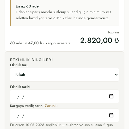
En az
60
adet
Fidanlar sipariş anında süslenip sulandığı için minimum
60
adetten hazırlıyoruz
ve 60'ın katları hâlinde gönderiyoruz.
Toplam
2.820,00 ₺
60
adet ×
47,00 ₺
· kargo ücretsiz
ETKINLIK BILGILERI
Etkinlik türü
Etkinlik tarihi
Kargoya veriliş tarihi
Zorunlu
En erken
10.08.2026
seçilebilir — süsleme ve son sulama
2
gün