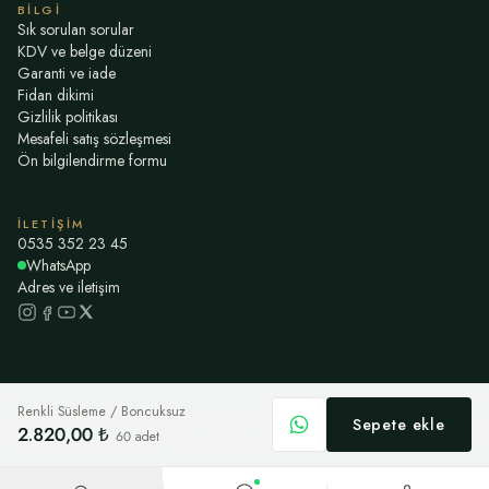
BILGI
Sık sorulan sorular
KDV ve belge düzeni
Garanti ve iade
Fidan dikimi
Gizlilik politikası
Mesafeli satış sözleşmesi
Ön bilgilendirme formu
İLETIŞIM
0535 352 23 45
WhatsApp
Adres ve iletişim
Renkli Süsleme / Boncuksuz
Sepete ekle
2.820,00 ₺
©
2026
Nikah Fidanı
Havale / EFT ile ödeme · kart bilgisi istemiyoruz
60
adet