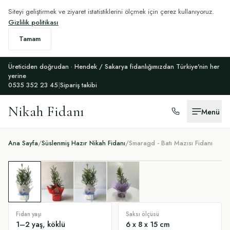
Siteyi geliştirmek ve ziyaret istatistiklerini ölçmek için çerez kullanıyoruz.
Gizlilik politikası
Tamam
Üreticiden doğrudan · Hendek / Sakarya fidanlığımızdan Türkiye'nin her
yerine
0535 352 23 45
|
Sipariş takibi
Nikah Fidanı
Menü
Ana Sayfa
/
Süslenmiş Hazır Nikah Fidanı
/
Smaragd - Batı Mazısı Fidanı
Fidan yaşı
Saksı ölçüsü
1–2 yaş, köklü
6 x 8 x 15 cm