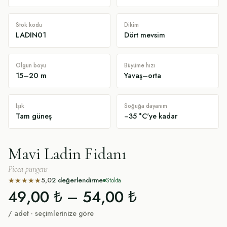
Stok kodu
Dikim
LADIN01
Dört mevsim
Olgun boyu
Büyüme hızı
15–20 m
Yavaş–orta
Işık
Soğuğa dayanım
Tam güneş
−35 °C'ye kadar
Mavi Ladin Fidanı
Picea pungens
5,0
2
değerlendirme
★
★
★
★
★
Stokta
49,00 ₺
–
54,00 ₺
/ adet · seçimlerinize göre