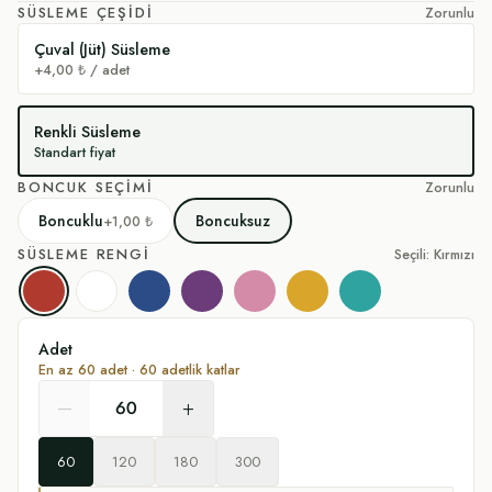
SÜSLEME ÇEŞIDI
Zorunlu
Çuval (Jüt) Süsleme
+4,00 ₺ / adet
Renkli Süsleme
Standart fiyat
BONCUK SEÇIMI
Zorunlu
Boncuklu
Boncuksuz
+1,00 ₺
SÜSLEME RENGI
Seçili: Kırmızı
Kırmızı
Beyaz
Lacivert
Mor
Pembe
Sarı
Turkuaz
Adet
En az
60
adet ·
60
adetlik katlar
–
+
60
120
180
300