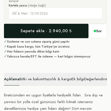
sürüyor.
Kartela yazısı
(isteğe bağlı)
Sepete ekle · 2.940,00 ₺
Sor
✓
Süsleme ve son sulama sipariş günü yapılır
✓
Kapalı kasa kargo, tüm Türkiye'ye ücretsiz
✓
Her fidanın yanında dikim bilgi kartı
✓
Yalnızca havale/EFT ile ödeme — kart bilgisi istemiyoruz
Açıklama
Bitki ve bakım
Hazırlık & kargo
Ek bilgi
Değerlendirmel
Üreticisinden en uygun fiyatlarla hediyelik fidan . Sıra dışı ve
çevreci bir yolla özel gününüzü farklı kılmak isterseniz
davetlilerinize hediye çam fidanı dağıtın! Dört mevsim