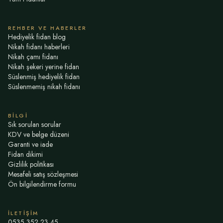
REHBER VE HABERLER
Hediyelik fidan blog
Nikah fidanı haberleri
Nikah çamı fidanı
Nikah şekeri yerine fidan
Süslenmiş hediyelik fidan
Süslenmemiş nikah fidanı
BILGI
Sık sorulan sorular
KDV ve belge düzeni
Garanti ve iade
Fidan dikimi
Gizlilik politikası
Mesafeli satış sözleşmesi
Ön bilgilendirme formu
İLETIŞIM
0535 352 23 45