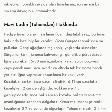
dikilebilen topraklı saksıda olan fidanlarımız için ayrıca bir
saksıya ihtiyaç bulunmamaktadır.
Mavi Ladin (Tohumdan) Hakkında
Hediye fidan olarak
mavi ladin
fidanı dağıtabilirsiniz, bu fidan
hakkında bazı bilgiler verelim.
Picea Pungens
Kabuk ince ve
pulludur. Genç ağaçlarda taç konik, yaşlılarda silindiriktir.
Sürgünler kalın, turuncu-kahverengi, genellikle pürüzsüzdür.
İğne yapraklar 15-30 mm uzunlukta, kalın, soluk boz-yeşil
veya parlak mavi, ucu sivridir ve altında tek bir stoma bandı
yer alır. İğne yapraklar koparılınca bir koku verir.
Kozalaklar sarkık, ince uzun, silindirik, 6-11 cm uzunlukta,
kapalıyken 2 cm genişliğinde, açıkken ise 4 cm
genişliğindedir. İnce bükülebilen kozalak pulları 20-24 mm
uzunluğunda kenarları dalgalıdır. Kırmızımsı menekşe renkli
kozalaklar 5-7 ay sonunda olgunlaşır. Tohumlar siyah, 3-4 mm