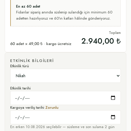
En az
60
adet
Fidanlar sipariş anında süslenip sulandığı için minimum
60
adetten hazırlıyoruz
ve 60'ın katları hâlinde gönderiyoruz.
Toplam
2.940,00 ₺
60
adet ×
49,00 ₺
· kargo ücretsiz
ETKINLIK BILGILERI
Etkinlik türü
Etkinlik tarihi
Kargoya veriliş tarihi
Zorunlu
En erken
10.08.2026
seçilebilir — süsleme ve son sulama
2
gün