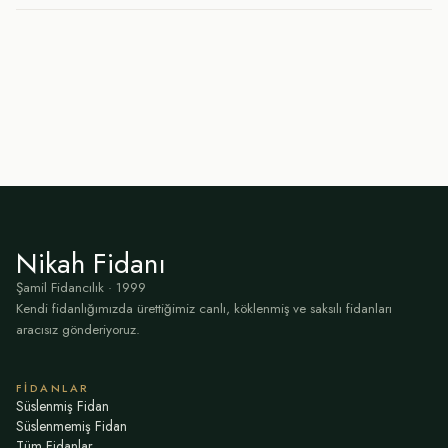
Nikah Fidanı
Şamil Fidancılık · 1999
Kendi fidanlığımızda ürettiğimiz canlı, köklenmiş ve saksılı fidanları
aracısız gönderiyoruz.
FIDANLAR
Süslenmiş Fidan
Süslenmemiş Fidan
Tüm Fidanlar