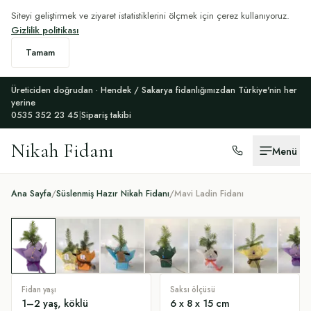
Siteyi geliştirmek ve ziyaret istatistiklerini ölçmek için çerez kullanıyoruz.
Gizlilik politikası
Tamam
Üreticiden doğrudan · Hendek / Sakarya fidanlığımızdan Türkiye'nin her
yerine
0535 352 23 45
|
Sipariş takibi
Nikah Fidanı
Menü
Ana Sayfa
/
Süslenmiş Hazır Nikah Fidanı
/
Mavi Ladin Fidanı
Fidan yaşı
Saksı ölçüsü
1–2 yaş, köklü
6 x 8 x 15 cm