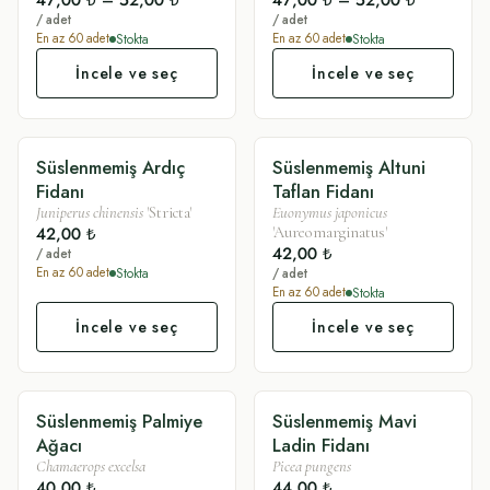
47,00 ₺
–
52,00 ₺
47,00 ₺
–
52,00 ₺
/ adet
/ adet
Stokta
Stokta
En az
60
adet
En az
60
adet
İncele ve seç
İncele ve seç
Süslenmemiş Ardıç
Süslenmemiş Altuni
SADE
SADE
Fidanı
Taflan Fidanı
Juniperus chinensis
'Stricta'
Euonymus japonicus
42,00 ₺
'Aureomarginatus'
42,00 ₺
/ adet
Stokta
En az
60
adet
/ adet
Stokta
En az
60
adet
İncele ve seç
İncele ve seç
Süslenmemiş Palmiye
Süslenmemiş Mavi
SADE
SADE
Ağacı
Ladin Fidanı
Chamaerops excelsa
Picea pungens
40,00 ₺
44,00 ₺