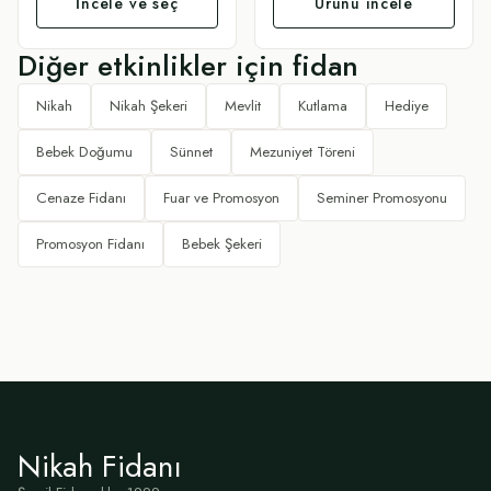
İncele ve seç
Ürünü incele
Diğer etkinlikler için fidan
Nikah
Nikah Şekeri
Mevlit
Kutlama
Hediye
Bebek Doğumu
Sünnet
Mezuniyet Töreni
Cenaze Fidanı
Fuar ve Promosyon
Seminer Promosyonu
Promosyon Fidanı
Bebek Şekeri
Nikah Fidanı