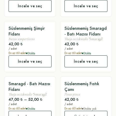
İncele ve seç
İncele ve seç
Süslenmemiş Şimşir
Süslenmemiş Smaragd
SADE
SADE
Fidanı
- Batı Mazısı Fidanı
Buxus sempervirens
Thuja occidentalis
'Smaragd'
42,00 ₺
42,00 ₺
/ adet
/ adet
Stokta
Stokta
En az
60
adet
En az
60
adet
İncele ve seç
İncele ve seç
Smaragd - Batı Mazısı
Süslenmemiş Fıstık
SÜSLÜ
SADE
Fidanı
Çamı
Thuja occidentalis
'Smaragd'
Pinus pinea
47,00 ₺
–
52,00 ₺
42,00 ₺
/ adet
/ adet
Stokta
Stokta yok
En az
60
adet
En az
60
adet