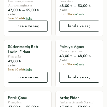
Euonymus japonicus
Picea abies
48,00 ₺
–
53,00 ₺
'Aureomarginatus'
47,00 ₺
–
52,00 ₺
/ adet
Stokta
En az
60
adet
/ adet
Stokta
En az
60
adet
İncele ve seç
İncele ve seç
Süslenmemiş Batı
Palmiye Ağacı
SADE
SÜSLÜ
Ladini Fidanı
Chamaerops excelsa
43,00 ₺
–
48,00 ₺
Picea abies
/ adet
43,00 ₺
Stokta
En az
60
adet
/ adet
Stokta
En az
60
adet
İncele ve seç
İncele ve seç
Fıstık Çamı
Ardıç Fidanı
SÜSLÜ
SÜSLÜ
Pinus pinea
Juniperus chinensis
'Stricta'