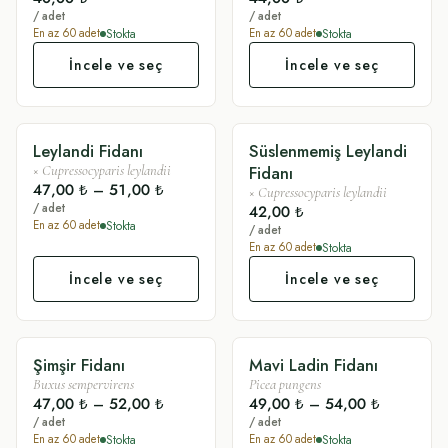
/ adet
/ adet
Stokta
Stokta
En az
60
adet
En az
60
adet
İncele ve seç
İncele ve seç
Leylandi Fidanı
Süslenmemiş Leylandi
SÜSLÜ
SADE
Fidanı
×
Cupressocyparis leylandii
47,00 ₺
–
51,00 ₺
×
Cupressocyparis leylandii
/ adet
42,00 ₺
Stokta
En az
60
adet
/ adet
Stokta
En az
60
adet
İncele ve seç
İncele ve seç
Şimşir Fidanı
Mavi Ladin Fidanı
SÜSLÜ
SÜSLÜ
Buxus sempervirens
Picea pungens
47,00 ₺
–
52,00 ₺
49,00 ₺
–
54,00 ₺
/ adet
/ adet
Stokta
Stokta
En az
60
adet
En az
60
adet