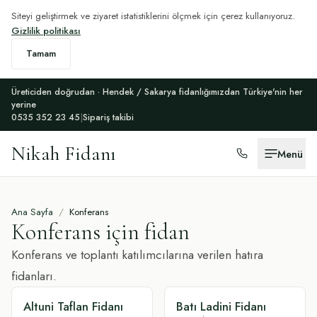
Siteyi geliştirmek ve ziyaret istatistiklerini ölçmek için çerez kullanıyoruz.
Gizlilik politikası
Tamam
Üreticiden doğrudan · Hendek / Sakarya fidanlığımızdan Türkiye'nin her
yerine
0535 352 23 45
|
Sipariş takibi
Nikah Fidanı
Menü
Ana Sayfa
/
Konferans
Konferans
için fidan
Konferans ve toplantı katılımcılarına verilen hatıra
fidanları.
Altuni Taflan Fidanı
Batı Ladini Fidanı
SÜSLÜ
SÜSLÜ