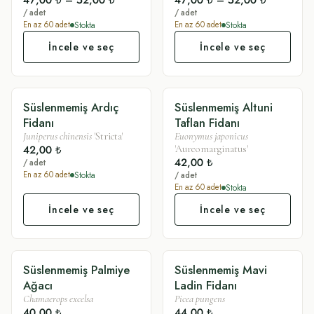
47,00 ₺
–
52,00 ₺
47,00 ₺
–
52,00 ₺
/ adet
/ adet
Stokta
Stokta
En az
60
adet
En az
60
adet
İncele ve seç
İncele ve seç
Süslenmemiş Ardıç
Süslenmemiş Altuni
SADE
SADE
Fidanı
Taflan Fidanı
Juniperus chinensis
'Stricta'
Euonymus japonicus
42,00 ₺
'Aureomarginatus'
42,00 ₺
/ adet
Stokta
En az
60
adet
/ adet
Stokta
En az
60
adet
İncele ve seç
İncele ve seç
Süslenmemiş Palmiye
Süslenmemiş Mavi
SADE
SADE
Ağacı
Ladin Fidanı
Chamaerops excelsa
Picea pungens
40,00 ₺
44,00 ₺