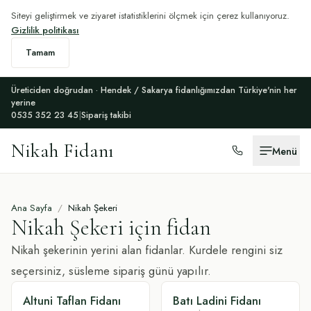
Siteyi geliştirmek ve ziyaret istatistiklerini ölçmek için çerez kullanıyoruz.
Gizlilik politikası
Tamam
Üreticiden doğrudan · Hendek / Sakarya fidanlığımızdan Türkiye'nin her
yerine
0535 352 23 45
|
Sipariş takibi
Nikah Fidanı
Menü
Ana Sayfa
/
Nikah Şekeri
Nikah Şekeri
için fidan
Nikah şekerinin yerini alan fidanlar. Kurdele rengini siz
seçersiniz, süsleme sipariş günü yapılır.
Altuni Taflan Fidanı
Batı Ladini Fidanı
SÜSLÜ
SÜSLÜ