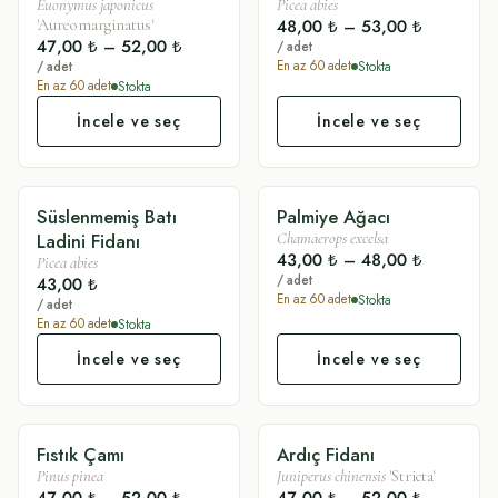
Euonymus japonicus
Picea abies
48,00 ₺
–
53,00 ₺
'Aureomarginatus'
47,00 ₺
–
52,00 ₺
/ adet
Stokta
En az
60
adet
/ adet
Stokta
En az
60
adet
İncele ve seç
İncele ve seç
Süslenmemiş Batı
Palmiye Ağacı
SADE
SÜSLÜ
Ladini Fidanı
Chamaerops excelsa
43,00 ₺
–
48,00 ₺
Picea abies
/ adet
43,00 ₺
Stokta
En az
60
adet
/ adet
Stokta
En az
60
adet
İncele ve seç
İncele ve seç
Fıstık Çamı
Ardıç Fidanı
SÜSLÜ
SÜSLÜ
Pinus pinea
Juniperus chinensis
'Stricta'