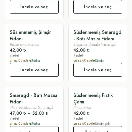
İncele ve seç
İncele ve seç
Süslenmemiş Şimşir
Süslenmemiş Smaragd
SADE
SADE
Fidanı
- Batı Mazısı Fidanı
Buxus sempervirens
Thuja occidentalis
'Smaragd'
42,00 ₺
42,00 ₺
/ adet
/ adet
Stokta
Stokta
En az
60
adet
En az
60
adet
İncele ve seç
İncele ve seç
Smaragd - Batı Mazısı
Süslenmemiş Fıstık
SÜSLÜ
SADE
Fidanı
Çamı
Thuja occidentalis
'Smaragd'
Pinus pinea
47,00 ₺
–
52,00 ₺
42,00 ₺
/ adet
/ adet
Stokta
Stokta yok
En az
60
adet
En az
60
adet