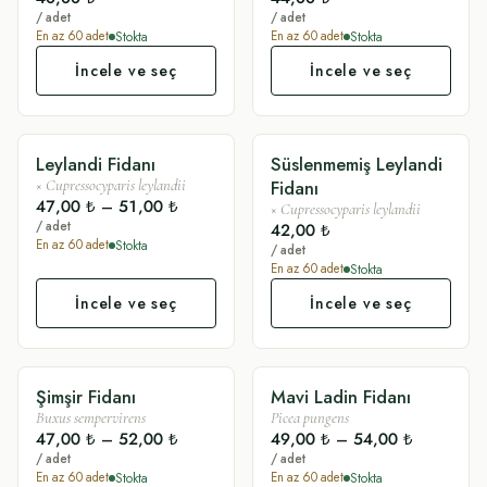
/ adet
/ adet
Stokta
Stokta
En az
60
adet
En az
60
adet
İncele ve seç
İncele ve seç
Leylandi Fidanı
Süslenmemiş Leylandi
SÜSLÜ
SADE
Fidanı
×
Cupressocyparis leylandii
47,00 ₺
–
51,00 ₺
×
Cupressocyparis leylandii
/ adet
42,00 ₺
Stokta
En az
60
adet
/ adet
Stokta
En az
60
adet
İncele ve seç
İncele ve seç
Şimşir Fidanı
Mavi Ladin Fidanı
SÜSLÜ
SÜSLÜ
Buxus sempervirens
Picea pungens
47,00 ₺
–
52,00 ₺
49,00 ₺
–
54,00 ₺
/ adet
/ adet
Stokta
Stokta
En az
60
adet
En az
60
adet