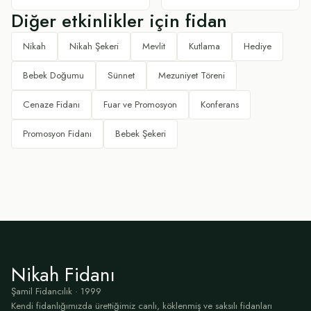
Diğer etkinlikler için fidan
Nikah
Nikah Şekeri
Mevlit
Kutlama
Hediye
Bebek Doğumu
Sünnet
Mezuniyet Töreni
Cenaze Fidanı
Fuar ve Promosyon
Konferans
Promosyon Fidanı
Bebek Şekeri
Nikah Fidanı
Şamil Fidancılık · 1999
Kendi fidanlığımızda ürettiğimiz canlı, köklenmiş ve saksılı fidanları