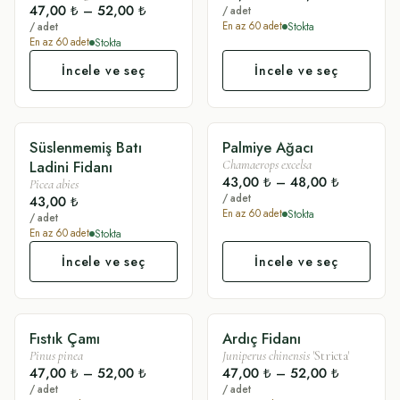
47,00 ₺
–
52,00 ₺
/ adet
Stokta
En az
60
adet
/ adet
Stokta
En az
60
adet
İncele ve seç
İncele ve seç
Süslenmemiş Batı
Palmiye Ağacı
SADE
SÜSLÜ
Ladini Fidanı
Chamaerops excelsa
43,00 ₺
–
48,00 ₺
Picea abies
/ adet
43,00 ₺
Stokta
En az
60
adet
/ adet
Stokta
En az
60
adet
İncele ve seç
İncele ve seç
Fıstık Çamı
Ardıç Fidanı
SÜSLÜ
SÜSLÜ
Pinus pinea
Juniperus chinensis
'Stricta'
47,00 ₺
–
52,00 ₺
47,00 ₺
–
52,00 ₺
/ adet
/ adet