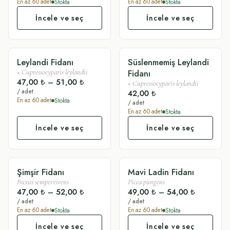
Stokta
Stokta
En az
60
adet
En az
60
adet
İncele ve seç
İncele ve seç
Leylandi Fidanı
Süslenmemiş Leylandi
SÜSLÜ
SADE
Fidanı
×
Cupressocyparis leylandii
47,00 ₺
–
51,00 ₺
×
Cupressocyparis leylandii
/ adet
42,00 ₺
Stokta
En az
60
adet
/ adet
Stokta
En az
60
adet
İncele ve seç
İncele ve seç
Şimşir Fidanı
Mavi Ladin Fidanı
SÜSLÜ
SÜSLÜ
Buxus sempervirens
Picea pungens
47,00 ₺
–
52,00 ₺
49,00 ₺
–
54,00 ₺
/ adet
/ adet
Stokta
Stokta
En az
60
adet
En az
60
adet
İncele ve seç
İncele ve seç