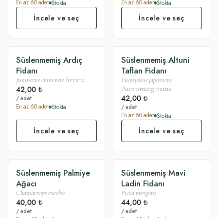
Stokta
Stokta
En az
60
adet
En az
60
adet
İncele ve seç
İncele ve seç
Süslenmemiş Ardıç
Süslenmemiş Altuni
SADE
SADE
Fidanı
Taflan Fidanı
Juniperus chinensis
'Stricta'
Euonymus japonicus
42,00 ₺
'Aureomarginatus'
42,00 ₺
/ adet
Stokta
En az
60
adet
/ adet
Stokta
En az
60
adet
İncele ve seç
İncele ve seç
Süslenmemiş Palmiye
Süslenmemiş Mavi
SADE
SADE
Ağacı
Ladin Fidanı
Chamaerops excelsa
Picea pungens
40,00 ₺
44,00 ₺
/ adet
/ adet