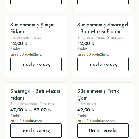
Süslenmemiş Şimşir
Süslenmemiş Smaragd
SADE
SADE
Fidanı
- Batı Mazısı Fidanı
Buxus sempervirens
Thuja occidentalis
'Smaragd'
42,00 ₺
42,00 ₺
/ adet
/ adet
Stokta
Stokta
En az
60
adet
En az
60
adet
İncele ve seç
İncele ve seç
Smaragd - Batı Mazısı
Süslenmemiş Fıstık
SÜSLÜ
SADE
Fidanı
Çamı
Thuja occidentalis
'Smaragd'
Pinus pinea
47,00 ₺
–
52,00 ₺
42,00 ₺
/ adet
/ adet
Stokta
Stokta yok
En az
60
adet
En az
60
adet
İncele ve seç
Ürünü incele