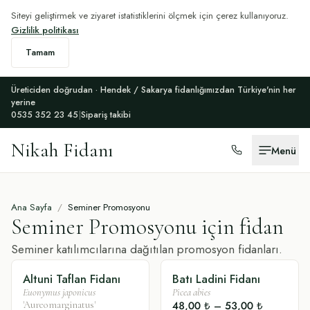
Siteyi geliştirmek ve ziyaret istatistiklerini ölçmek için çerez kullanıyoruz.
Gizlilik politikası
Tamam
Üreticiden doğrudan · Hendek / Sakarya fidanlığımızdan Türkiye'nin her
yerine
0535 352 23 45
|
Sipariş takibi
Nikah Fidanı
Menü
Ana Sayfa
/
Seminer Promosyonu
Seminer Promosyonu
için fidan
Seminer katılımcılarına dağıtılan promosyon fidanları.
Altuni Taflan Fidanı
Batı Ladini Fidanı
SÜSLÜ
SÜSLÜ
Euonymus japonicus
Picea abies
48,00 ₺
–
53,00 ₺
'Aureomarginatus'