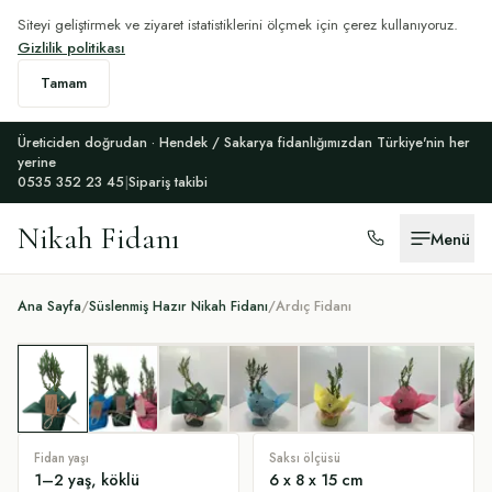
Siteyi geliştirmek ve ziyaret istatistiklerini ölçmek için çerez kullanıyoruz.
Gizlilik politikası
Tamam
Üreticiden doğrudan · Hendek / Sakarya fidanlığımızdan Türkiye'nin her
yerine
0535 352 23 45
|
Sipariş takibi
Nikah Fidanı
Menü
Ana Sayfa
/
Süslenmiş Hazır Nikah Fidanı
/
Ardıç Fidanı
Fidan yaşı
Saksı ölçüsü
1–2 yaş, köklü
6 x 8 x 15 cm