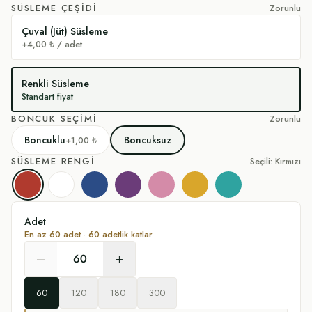
SÜSLEME ÇEŞIDI
Zorunlu
Çuval (Jüt) Süsleme
+4,00 ₺ / adet
Renkli Süsleme
Standart fiyat
BONCUK SEÇIMI
Zorunlu
Boncuklu
Boncuksuz
+1,00 ₺
SÜSLEME RENGI
Seçili: Kırmızı
Kırmızı
Beyaz
Lacivert
Mor
Pembe
Sarı
Turkuaz
Adet
En az
60
adet ·
60
adetlik katlar
–
+
60
120
180
300