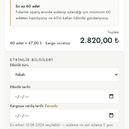
En az
60
adet
Fidanlar sipariş anında süslenip sulandığı için minimum
60
adetten hazırlıyoruz
ve 60'ın katları hâlinde gönderiyoruz.
Toplam
2.820,00 ₺
60
adet ×
47,00 ₺
· kargo ücretsiz
ETKINLIK BILGILERI
Etkinlik türü
Etkinlik tarihi
Kargoya veriliş tarihi
Zorunlu
En erken
10.08.2026
seçilebilir — süsleme ve son sulama
2
gün