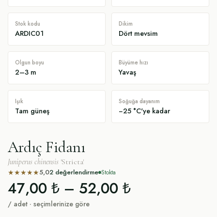
Stok kodu
Dikim
ARDIC01
Dört mevsim
Olgun boyu
Büyüme hızı
2–3 m
Yavaş
Işık
Soğuğa dayanım
Tam güneş
−25 °C'ye kadar
Ardıç Fidanı
Juniperus chinensis
'Stricta'
5,0
2
değerlendirme
★
★
★
★
★
Stokta
47,00 ₺
–
52,00 ₺
/ adet · seçimlerinize göre