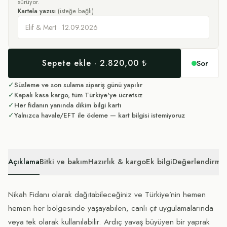
sürüyor.
Kartela yazısı
(isteğe bağlı)
Sepete ekle · 2.820,00 ₺
Sor
✓
Süsleme ve son sulama sipariş günü yapılır
✓
Kapalı kasa kargo, tüm Türkiye'ye ücretsiz
✓
Her fidanın yanında dikim bilgi kartı
✓
Yalnızca havale/EFT ile ödeme — kart bilgisi istemiyoruz
Açıklama
Bitki ve bakım
Hazırlık & kargo
Ek bilgi
Değerlendirmel
Nikah Fidanı olarak dağıtabileceğiniz ve Türkiye’nin hemen
hemen her bölgesinde yaşayabilen, canlı çit uygulamalarında
veya tek olarak kullanılabilir. Ardıç yavaş büyüyen bir yaprak