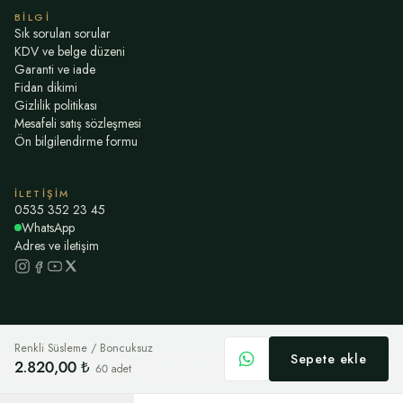
BILGI
Sık sorulan sorular
KDV ve belge düzeni
Garanti ve iade
Fidan dikimi
Gizlilik politikası
Mesafeli satış sözleşmesi
Ön bilgilendirme formu
İLETIŞIM
0535 352 23 45
WhatsApp
Adres ve iletişim
Renkli Süsleme / Boncuksuz
Sepete ekle
2.820,00 ₺
©
2026
Nikah Fidanı
Havale / EFT ile ödeme · kart bilgisi istemiyoruz
60
adet