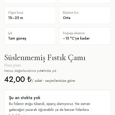
Olgun boyu
Büyüme hızı
15–25 m
Orta
Işık
Soğuğa dayanım
Tam güneş
−15 °C'ye kadar
Süslenmemiş Fıstık Çamı
Pinus pinea
Henüz değerlendirme yok
Stokta yok
42,00 ₺
/ adet · seçimlerinize göre
Şu an stokta yok
Bu fidanın stoğu tükendi, sipariş alamıyoruz. Ne zaman
geleceğini yazarak öğrenebilir ya da benzer fidanlara