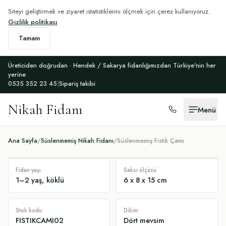
Siteyi geliştirmek ve ziyaret istatistiklerini ölçmek için çerez kullanıyoruz.
Gizlilik politikası
Tamam
Üreticiden doğrudan · Hendek / Sakarya fidanlığımızdan Türkiye'nin her
yerine
0535 352 23 45
|
Sipariş takibi
Nikah Fidanı
Menü
Ana Sayfa
/
Süslenmemiş Nikah Fidanı
/
Süslenmemiş Fıstık Çamı
Fidan yaşı
Saksı ölçüsü
1–2 yaş, köklü
6 x 8 x 15 cm
Stok kodu
Dikim
FISTIKCAMI02
Dört mevsim