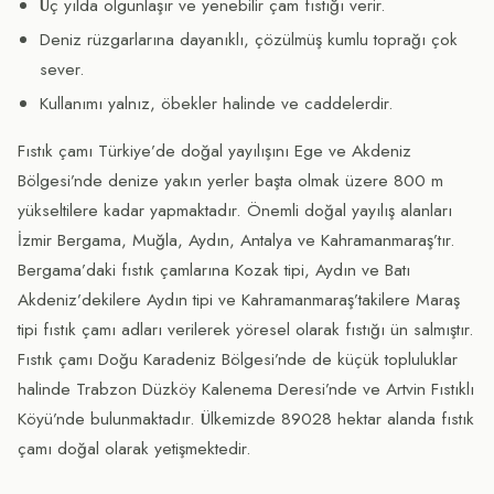
Üç yılda olgunlaşır ve yenebilir çam fıstığı verir.
Deniz rüzgarlarına dayanıklı, çözülmüş kumlu toprağı çok
sever.
Kullanımı yalnız, öbekler halinde ve caddelerdir.
Fıstık çamı Türkiye’de doğal yayılışını Ege ve Akdeniz
Bölgesi’nde denize yakın yerler başta olmak üzere 800 m
yükseltilere kadar yapmaktadır. Önemli doğal yayılış alanları
İzmir Bergama, Muğla, Aydın, Antalya ve Kahramanmaraş’tır.
Bergama’daki fıstık çamlarına Kozak tipi, Aydın ve Batı
Akdeniz’dekilere Aydın tipi ve Kahramanmaraş’takilere Maraş
tipi fıstık çamı adları verilerek yöresel olarak fıstığı ün salmıştır.
Fıstık çamı Doğu Karadeniz Bölgesi’nde de küçük topluluklar
halinde Trabzon Düzköy Kalenema Deresi’nde ve Artvin Fıstıklı
Köyü’nde bulunmaktadır. Ülkemizde 89028 hektar alanda fıstık
çamı doğal olarak yetişmektedir.