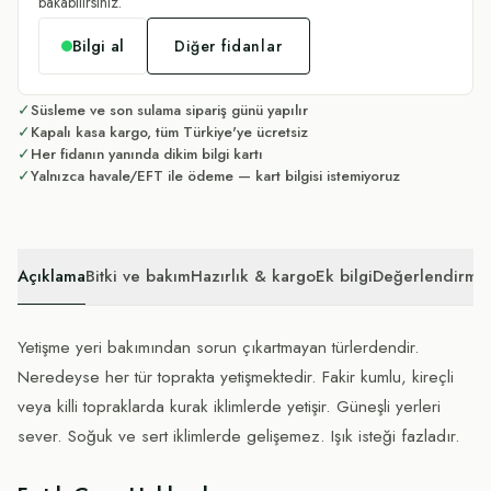
bakabilirsiniz.
Bilgi al
Diğer fidanlar
✓
Süsleme ve son sulama sipariş günü yapılır
✓
Kapalı kasa kargo, tüm Türkiye'ye ücretsiz
✓
Her fidanın yanında dikim bilgi kartı
✓
Yalnızca havale/EFT ile ödeme — kart bilgisi istemiyoruz
Açıklama
Bitki ve bakım
Hazırlık & kargo
Ek bilgi
Değerlendirmel
Yetişme yeri bakımından sorun çıkartmayan türlerdendir.
Neredeyse her tür toprakta yetişmektedir. Fakir kumlu, kireçli
veya killi topraklarda kurak iklimlerde yetişir. Güneşli yerleri
sever. Soğuk ve sert iklimlerde gelişemez. Işık isteği fazladır.