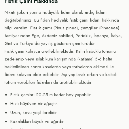
Fıstık Çamı Hakkında
Nikah şekeri yerine hediyelik fidan olarak ardıç fidanı
dağıtabilirsiniz. Bu fidan hediyelik fıstık çamı fidanı hakkında
bilgi verelim.
Fıstık çamı
(Pinus pinea), çamgiller (Pinaceae)
familyasından Ege, Akdeniz sahilleri, Portekiz, İspanya, İtalya,
Girit ve Türkiye'de yayılış gösteren çam türüdür.
Fıstık çamı kolayca üretilebilmektedir. Kalın kabuklu tohumu
zedelenip veya ıslak kum karışımında (katlama) 5-6 hafta
bekletildikten sonra kasalarda veya torbalarda ekilmesi ile
fidanı kolayca elde edilebilir. Aşı yapılarak erken ve kaliteli
tohum verebilen fidanları da üretilebilmektedir.
Fıstık çamları 20-25 m kadar boy yapabilir.
Hızlı büyüyen bir ağaçtır.
Uzun, koyu yeşil ibrelidir.
Kozalakları büyük ve ağırdır.