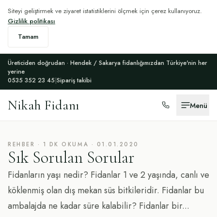
Siteyi geliştirmek ve ziyaret istatistiklerini ölçmek için çerez kullanıyoruz.
Gizlilik politikası
Tamam
Üreticiden doğrudan · Hendek / Sakarya fidanlığımızdan Türkiye'nin her
yerine
0535 352 23 45
|
Sipariş takibi
Nikah Fidanı
Menü
REHBER
·
1
DK OKUMA
·
01.01.2020
Sık Sorulan Sorular
Fidanların yaşı nedir? Fidanlar 1 ve 2 yaşında, canlı ve
köklenmiş olan dış mekan süs bitkileridir. Fidanlar bu
ambalajda ne kadar süre kalabilir? Fidanlar bir...