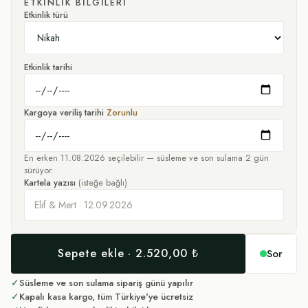
ETKINLIK BILGILERI
Etkinlik türü
Etkinlik tarihi
Kargoya veriliş tarihi
Zorunlu
En erken
11.08.2026
seçilebilir — süsleme ve son sulama
2
gün
sürüyor.
Kartela yazısı
(isteğe bağlı)
Sepete ekle · 2.520,00 ₺
Sor
✓
Süsleme ve son sulama sipariş günü yapılır
✓
Kapalı kasa kargo, tüm Türkiye'ye ücretsiz