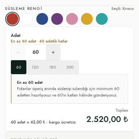
SÜSLEME RENGI
Seçili: Kırmızı
Kırmızı
Beyaz
Lacivert
Mor
Pembe
Sarı
Turkuaz
Adet
En az
60
adet ·
60
adetlik katlar
–
+
60
120
180
300
En az
60
adet
Fidanlar sipariş anında süslenip sulandığı için minimum
60
adetten hazırlıyoruz
ve 60'ın katları hâlinde gönderiyoruz.
Toplam
2.520,00 ₺
60
adet ×
42,00 ₺
· kargo ücretsiz