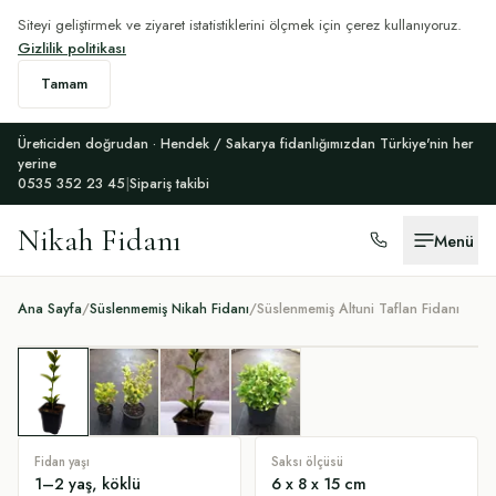
Siteyi geliştirmek ve ziyaret istatistiklerini ölçmek için çerez kullanıyoruz.
Gizlilik politikası
Tamam
Üreticiden doğrudan · Hendek / Sakarya fidanlığımızdan Türkiye'nin her
yerine
0535 352 23 45
|
Sipariş takibi
Nikah Fidanı
Menü
Ana Sayfa
/
Süslenmemiş Nikah Fidanı
/
Süslenmemiş Altuni Taflan Fidanı
Fidan yaşı
Saksı ölçüsü
1–2 yaş, köklü
6 x 8 x 15 cm