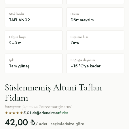
Stok kodu
Dikim
TAFLAN02
Dört mevsim
Olgun boyu
Büyüme hızı
2–3 m
Orta
Işık
Soğuğa dayanım
Tam güneş
−15 °C'ye kadar
Süslenmemiş Altuni Taflan
Fidanı
Euonymus japonicus
'Aureomarginatus'
5,0
1
değerlendirme
★
★
★
★
★
Stokta
42,00 ₺
/ adet · seçimlerinize göre