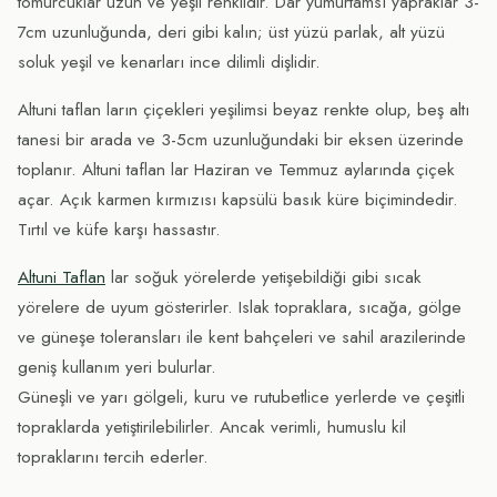
tomurcuklar uzun ve yeşil renklidir. Dar yumurtamsı yapraklar 3-
7cm uzunluğunda, deri gibi kalın; üst yüzü parlak, alt yüzü
soluk yeşil ve kenarları ince dilimli dişlidir.
Altuni taflan ların çiçekleri yeşilimsi beyaz renkte olup, beş altı
tanesi bir arada ve 3-5cm uzunluğundaki bir eksen üzerinde
toplanır. Altuni taflan lar Haziran ve Temmuz aylarında çiçek
açar. Açık karmen kırmızısı kapsülü basık küre biçimindedir.
Tırtıl ve küfe karşı hassastır.
Altuni Taflan
lar soğuk yörelerde yetişebildiği gibi sıcak
yörelere de uyum gösterirler. Islak topraklara, sıcağa, gölge
ve güneşe toleransları ile kent bahçeleri ve sahil arazilerinde
geniş kullanım yeri bulurlar.
Güneşli ve yarı gölgeli, kuru ve rutubetlice yerlerde ve çeşitli
topraklarda yetiştirilebilirler. Ancak verimli, humuslu kil
topraklarını tercih ederler.