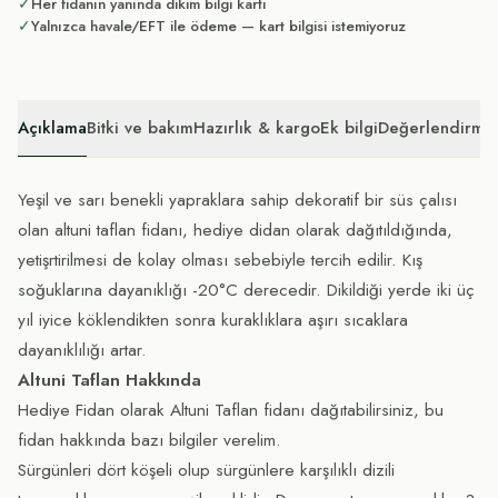
✓
Her fidanın yanında dikim bilgi kartı
✓
Yalnızca havale/EFT ile ödeme — kart bilgisi istemiyoruz
Açıklama
Bitki ve bakım
Hazırlık & kargo
Ek bilgi
Değerlendirmel
Yeşil ve sarı benekli yapraklara sahip dekoratif bir süs çalısı
olan altuni taflan fidanı, hediye didan olarak dağıtıldığında,
yetişrtirilmesi de kolay olması sebebiyle tercih edilir. Kış
soğuklarına dayanıklığı -20°C derecedir. Dikildiği yerde iki üç
yıl iyice köklendikten sonra kuraklıklara aşırı sıcaklara
dayanıklılığı artar.
Altuni Taflan Hakkında
Hediye Fidan olarak Altuni Taflan fidanı dağıtabilirsiniz, bu
fidan hakkında bazı bilgiler verelim.
Sürgünleri dört köşeli olup sürgünlere karşılıklı dizili