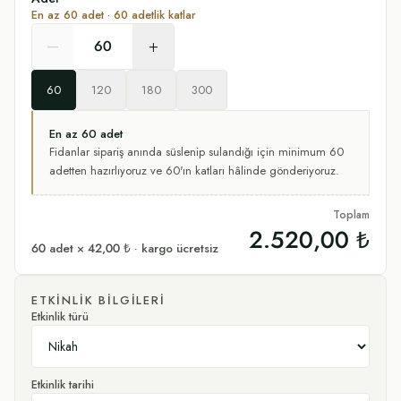
En az
60
adet ·
60
adetlik katlar
–
+
60
120
180
300
En az
60
adet
Fidanlar sipariş anında süslenip sulandığı için minimum
60
adetten hazırlıyoruz
ve 60'ın katları hâlinde gönderiyoruz.
Toplam
2.520,00 ₺
60
adet ×
42,00 ₺
· kargo ücretsiz
ETKINLIK BILGILERI
Etkinlik türü
Etkinlik tarihi