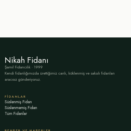
Nikah Fidanı
Şamil Fidancılık · 1999
Kendi fidanlığımızda ürettiğimiz canlı, köklenmiş ve saksılı fidanları
aracısız gönderiyoruz.
FIDANLAR
Süslenmiş Fidan
Süslenmemiş Fidan
Tüm Fidanlar
REHBER VE HABERLER