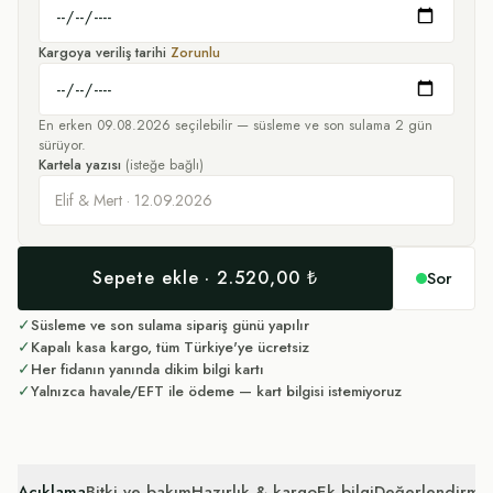
Kargoya veriliş tarihi
Zorunlu
En erken
09.08.2026
seçilebilir — süsleme ve son sulama
2
gün
sürüyor.
Kartela yazısı
(isteğe bağlı)
Sepete ekle · 2.520,00 ₺
Sor
✓
Süsleme ve son sulama sipariş günü yapılır
✓
Kapalı kasa kargo, tüm Türkiye'ye ücretsiz
✓
Her fidanın yanında dikim bilgi kartı
✓
Yalnızca havale/EFT ile ödeme — kart bilgisi istemiyoruz
Açıklama
Bitki ve bakım
Hazırlık & kargo
Ek bilgi
Değerlendirmel