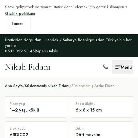
Siteyi geliştirmek ve ziyaret istatistiklerini ölçmek için çerez kullanıyoruz.
Gizlilik politikası
Tamam
Üreticiden doğrudan · Hendek / Sakarya fidanlığımızdan Türkiye'nin her
yerine
0535 352 23 45
|
Sipariş takibi
Nikah Fidanı
Menü
Ana Sayfa
/
Süslenmemiş Nikah Fidanı
/
Süslenmemiş Ardıç Fidanı
Fidan yaşı
Saksı ölçüsü
1–2 yaş, köklü
6 x 8 x 15 cm
Stok kodu
Dikim
ARDIC02
Dört mevsim