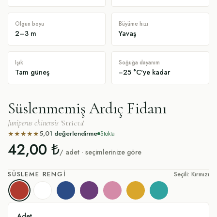
Olgun boyu
Büyüme hızı
2–3 m
Yavaş
Işık
Soğuğa dayanım
Tam güneş
−25 °C'ye kadar
Süslenmemiş Ardıç Fidanı
Juniperus chinensis
'Stricta'
5,0
1
değerlendirme
★
★
★
★
★
Stokta
42,00 ₺
/ adet · seçimlerinize göre
SÜSLEME RENGI
Seçili: Kırmızı
Kırmızı
Beyaz
Lacivert
Mor
Pembe
Sarı
Turkuaz
Adet